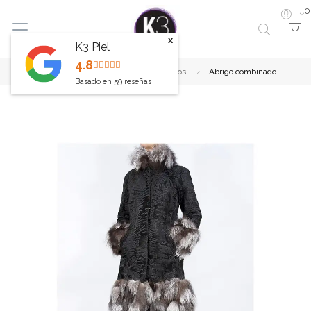
0
x
K3 Piel
4.8
Inicio
Abrigos de piel
Nuevos
Abrigo combinado
Basado en
59
reseñas