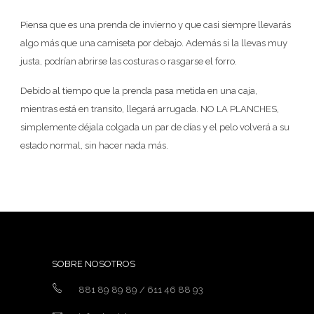
Piensa que es una prenda de invierno y que casi siempre llevarás
algo más que una camiseta por debajo. Además si la llevas muy
justa, podrían abrirse las costuras o rasgarse el forro.
Debido al tiempo que la prenda pasa metida en una caja,
mientras está en transito, llegará arrugada. NO LA PLANCHES,
simplemente déjala colgada un par de días y el pelo volverá a su
estado normal, sin hacer nada más.
SOBRE NOSOTROS
881 89 89 89 / 611 46 88 93