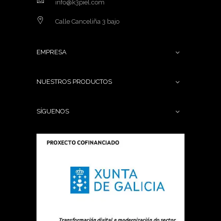
info@k3piel.com
Calle Canceliña 3 bajo
EMPRESA

NUESTROS PRODUCTOS

SÍGUENOS
