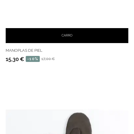
CARRO
MANOPLAS DE PIEL
15,30 €
-10%
17,00 €
Precio
Precio
habitual