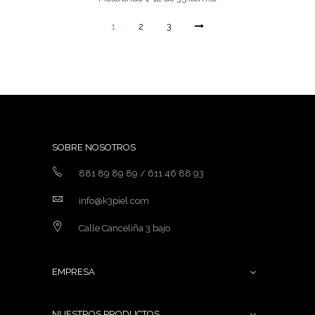
1
2
3
SOBRE NOSOTROS
881 89 89 89 / 611 46 88 93
info@k3piel.com
Calle Canceliña 3 bajo
EMPRESA

NUESTROS PRODUCTOS