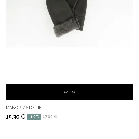
CARRO
MANOPLAS DE PIEL
15,30 €
-10%
17,00 €
Precio
Precio
habitual