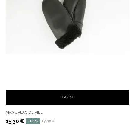
CARRO
MANOPLAS DE PIEL
15,30 €
-10%
17,00 €
Precio
Precio
habitual