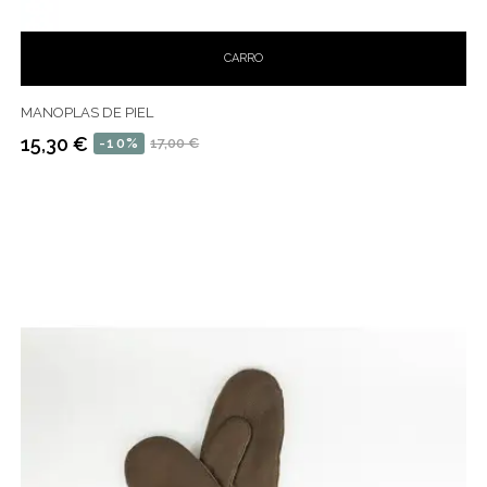
CARRO
MANOPLAS DE PIEL
15,30 €
-10%
17,00 €
Precio
Precio
habitual