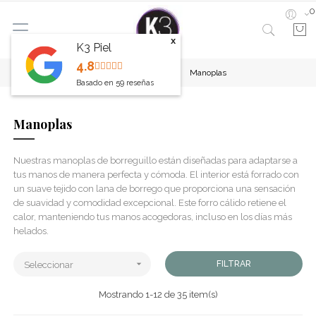
0
x
K3 Piel
4.8
Inicio
Guantes
Manoplas
Basado en
59
reseñas
Manoplas
Nuestras manoplas de borreguillo están diseñadas para adaptarse a
tus manos de manera perfecta y cómoda. El interior está forrado con
un suave tejido con lana de borrego que proporciona una sensación
de suavidad y comodidad excepcional. Este forro cálido retiene el
calor, manteniendo tus manos acogedoras, incluso en los días más
helados.

FILTRAR
Seleccionar
Mostrando 1-12 de 35 item(s)