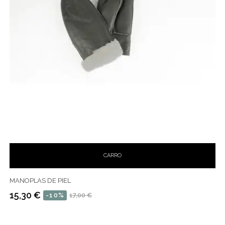
CARRO
MANOPLAS DE PIEL
15,30 €
-10%
17,00 €
Precio
Precio
habitual