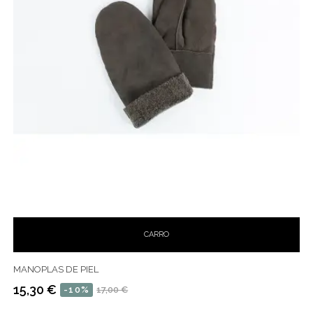
CARRO
MANOPLAS DE PIEL
15,30 €
-10%
17,00 €
Precio
Precio
habitual