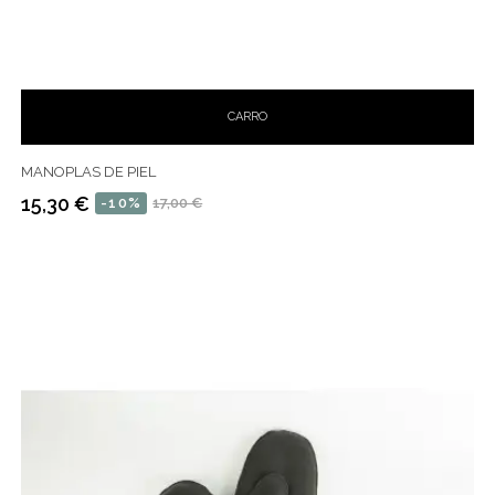
CARRO
MANOPLAS DE PIEL
15,30 €
-10%
17,00 €
Precio
Precio
habitual