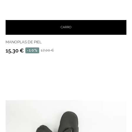
CARRO
MANOPLAS DE PIEL
15,30 €
-10%
17,00 €
Precio
Precio
habitual