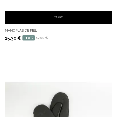
CARRO
MANOPLAS DE PIEL
15,30 €
-10%
17,00 €
Precio
Precio
habitual