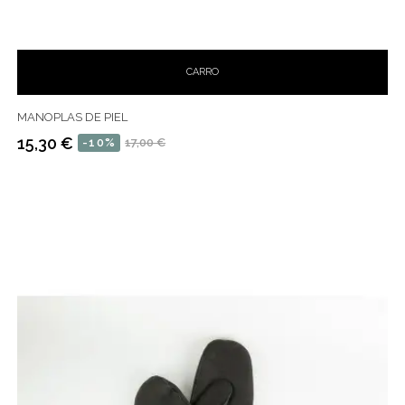
CARRO
MANOPLAS DE PIEL
15,30 €
-10%
17,00 €
Precio
Precio
habitual