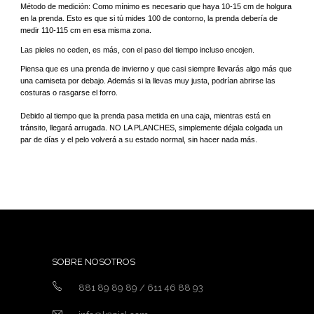
Método de medición: Como mínimo es necesario que haya 10-15 cm de holgura 
en la prenda. Esto es que si tú mides 100 de contorno, la prenda debería de 
medir 110-115 cm en esa misma zona.
Las pieles no ceden, es más, con el paso del tiempo incluso encojen.
Piensa que es una prenda de invierno y que casi siempre llevarás algo más que 
una camiseta por debajo. Además si la llevas muy justa, podrían abrirse las 
costuras o rasgarse el forro.
Debido al tiempo que la prenda pasa metida en una caja, mientras está en 
tránsito, llegará arrugada. NO LA PLANCHES, simplemente déjala colgada un 
par de días y el pelo volverá a su estado normal, sin hacer nada más.
SOBRE NOSOTROS
881 89 89 89 / 611 46 88 93