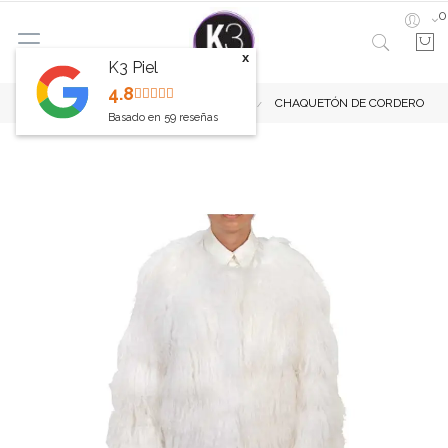
0
x
K3 Piel
4.8
Inicio
Abrigos de piel
Nuevos
CHAQUETÓN DE CORDERO
Basado en
59
reseñas