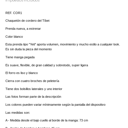
Impuestos incluidos
REF. COR1
Chaquetón de cordero del Tíbet
Prenda nueva, a estrenar
Color blanco  
Esta prenda tipo "Yeti" aporta volumen, movimiento y mucho estilo a cualquier look. 
Es sin duda la pieza del momento
Tiene manga pegada 
Es suave, flexible, de gran calidad y sobretodo, super ligera
El forro es liso y blanco 
Cierra con cuatro broches de peletería 
Tiene dos bolsillos laterales y uno interior
Las fotos forman parte de la descripción
Los colores pueden variar mínimamente según la pantalla del dispositivo
Las medidas son:
A - Medida desde el bajo cuello al borde de la manga: 73 cm