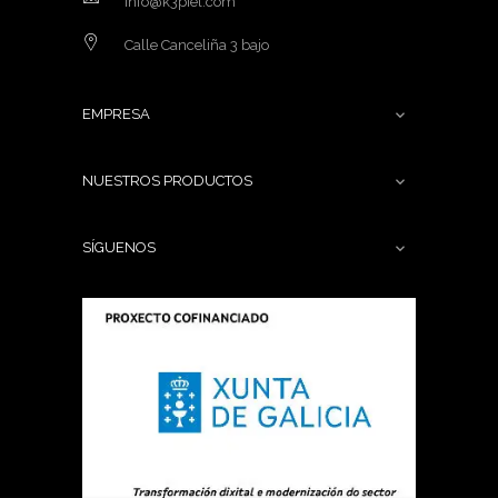
info@k3piel.com
Calle Canceliña 3 bajo
EMPRESA

NUESTROS PRODUCTOS

SÍGUENOS
