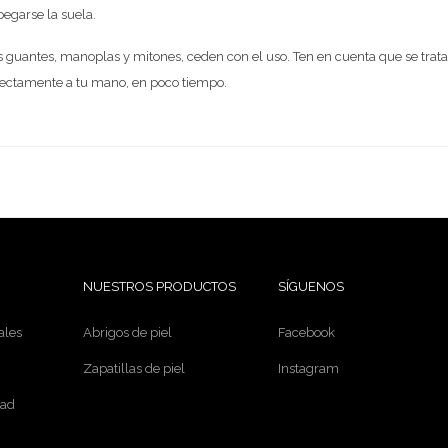
egarse la suela.
s guantes, manoplas y mitones, ceden con el uso. Ten en cuenta que se trata
fectamente a tu mano, en poco tiempo.
NUESTROS PRODUCTOS
SÍGUENOS
ales
Abrigos de piel
Facebook
Zapatillas de piel
Instagram
dad