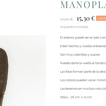
MANOPLA
15,30 €
AHOR
17,00 €
Impuestos incluidos
El exterior puede ser en piel o a
Están hechas y cosidas artesan
Son muy calentitas y suaves
Puedes darle la vuelta al borde o
Las fotos forman parte de la des
Los colores pueden variar mínim
Las tenemos en muchos más col
Talla L: 26 cm. x 11 cm.