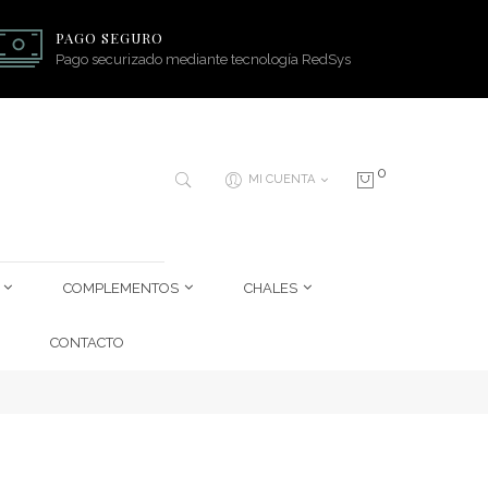
PAGO SEGURO
Pago securizado mediante tecnología RedSys
0
MI CUENTA
COMPLEMENTOS
CHALES
CONTACTO