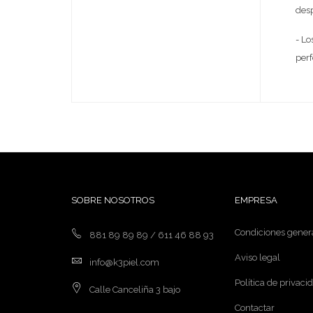
desp
- Lo
per
SOBRE NOSOTROS
EMPRESA
Condiciones gener
881 89 89 89 / 611 46 88 93
Aviso legal
info@k3piel.com
Política de privaci
Calle Canceliña 3 bajo
Contactar