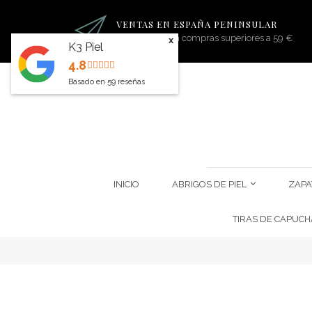
VENTAS EN ESPAÑA PENINSULAR
Portes gratis en compras superiores a 59 €
x
K3 Piel
4.8
Basado en
59
reseñas
INICIO
ABRIGOS DE PIEL
ZAPA
TIRAS DE CAPUCH