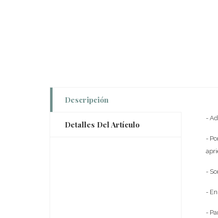
Descripción
- Ad
Detalles Del Artículo
- Po
apri
- So
- En
- Pa