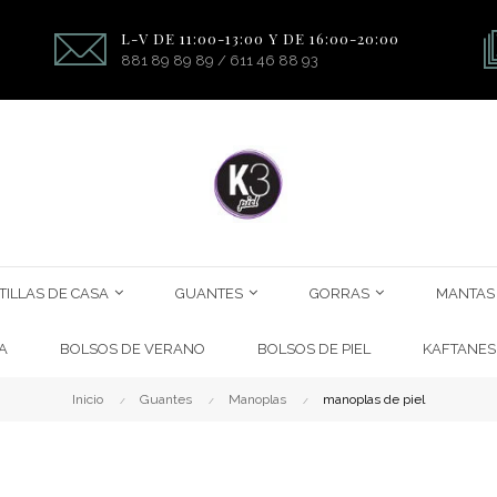
L-V DE 11:00-13:00 Y DE 16:00-20:00
881 89 89 89 / 611 46 88 93
TILLAS DE CASA
GUANTES
GORRAS
MANTAS
A
BOLSOS DE VERANO
BOLSOS DE PIEL
KAFTANES
Inicio
Guantes
Manoplas
manoplas de piel