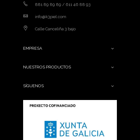
881 89 89 89 / 611 46 88 93
info@k3piel.com
Calle Canceliña 3 bajo
EMPRESA

NUESTROS PRODUCTOS

SÍGUENOS
