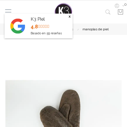
0
x
K3 Piel
4.8
Inicio
Guantes
Manoplas
manoplas de piel
Basado en
59
reseñas