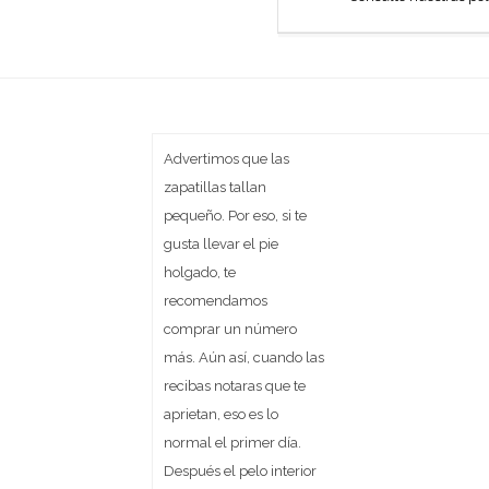
Advertimos que las
zapatillas tallan
pequeño. Por eso, si te
gusta llevar el pie
holgado, te
recomendamos
comprar un número
más. Aún así, cuando las
recibas notaras que te
aprietan, eso es lo
normal el primer día.
Después el pelo interior