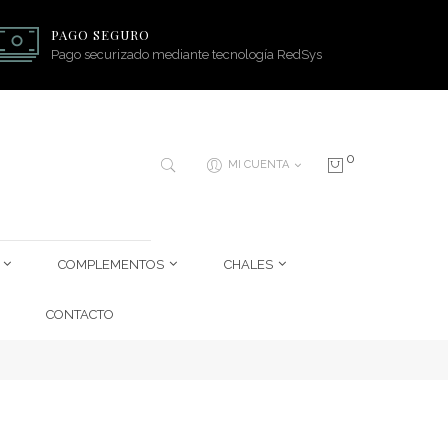
PAGO SEGURO
Pago securizado mediante tecnología RedSys
0
MI CUENTA
COMPLEMENTOS
CHALES
CONTACTO