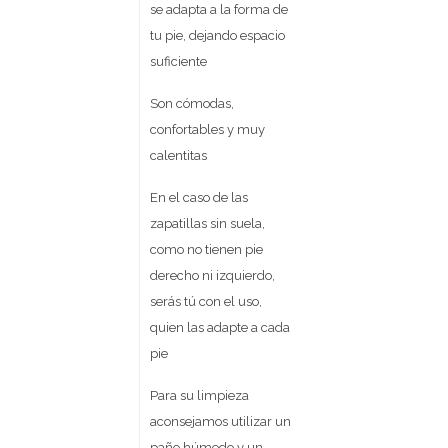
se adapta a la forma de
tu pie, dejando espacio
suficiente
Son cómodas,
confortables y muy
calentitas
En el caso de las
zapatillas sin suela,
como no tienen pie
derecho ni izquierdo,
serás tú con el uso,
quien las adapte a cada
pie
Para su limpieza
aconsejamos utilizar un
paño húmedo y un