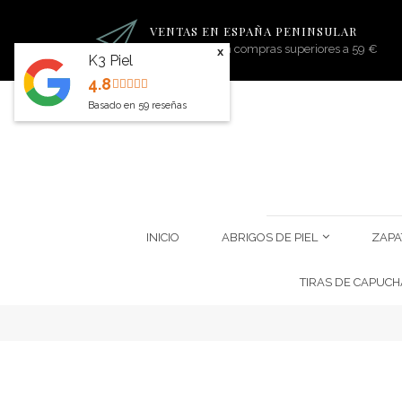
VENTAS EN ESPAÑA PENINSULAR
Portes gratis en compras superiores a 59 €
x
K3 Piel
4.8
Basado en
59
reseñas
INICIO
ABRIGOS DE PIEL
ZAPA
TIRAS DE CAPUCH