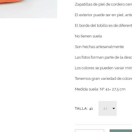
Zapatillas de piel de cordero ce
El exterior puede ser en piel, ant
El borde del tobillo es de difere
No tienen suela
Son hechas artesanalmente
Las fotos forman parte de la des
Los colores se pueden variar mí
Tenemos gran variedad de color
Medida suela: Nº 41= 27,5 cm
TALLA: 41