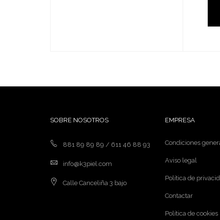
SOBRE NOSOTROS
EMPRESA
Condiciones gener
881 89 89 89 / 611 46 88 93
Aviso legal
info@k3piel.com
Política de privaci
Calle Canceliña 3 bajo
Contactar
Política de cookies