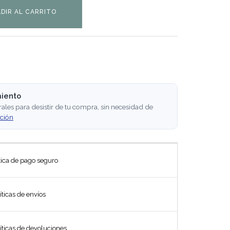
DIR AL CARRITO
miento
rales para desistir de tu compra, sin necesidad de
ción
tica de pago seguro
íticas de envíos
íticas de devoluciones