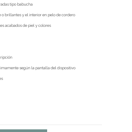
rradas tipo babucha
e o brillantes y el interior en pelo de cordero
ntes acabados de piel y colores
cripción
nimamente según la pantalla del dispositivo
es