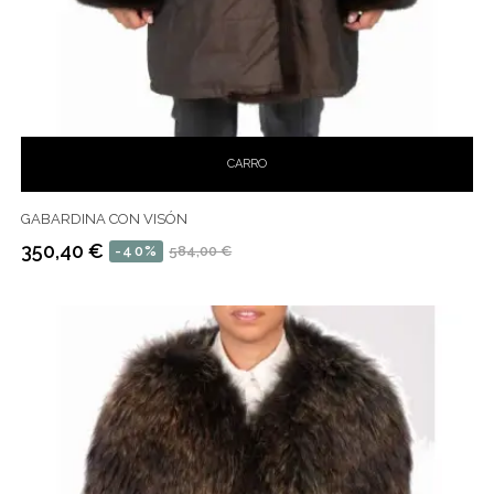
CARRO
GABARDINA CON VISÓN
350,40 €
-40%
584,00 €
Precio
Precio
habitual