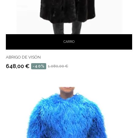
CARRO
ABRIGO DE VISÓN
648,00 €
-40%
1.080,00 €
Precio
Precio
habitual