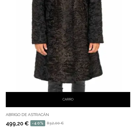
CARRO
ABRIGO DE ASTRACÁN
499,20 €
-40%
832,00 €
Precio
Precio
habitual