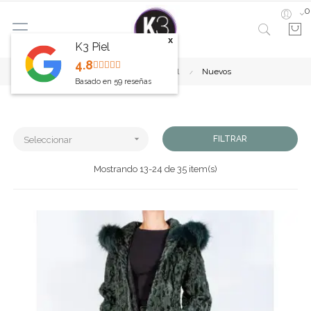
0
x
K3 Piel
4.8
Inicio
Abrigos de piel
Nuevos
Basado en
59
reseñas

FILTRAR
Seleccionar
Mostrando 13-24 de 35 item(s)